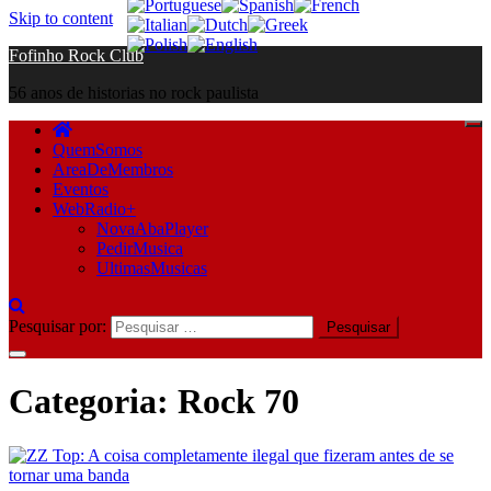
Skip to content
Fofinho Rock Club
56 anos de historias no rock paulista
QuemSomos
AreaDeMembros
Eventos
WebRadio+
NovaAbaPlayer
PedirMusica
UltimasMusicas
Pesquisar por:
Categoria:
Rock 70