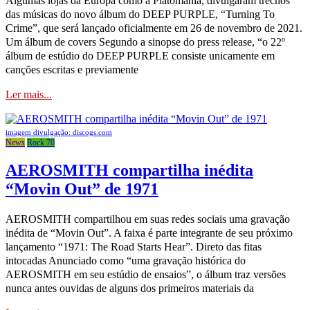
Algumas lojas da Europa como a Platomania, divulgaram trechos
das músicas do novo álbum do DEEP PURPLE, “Turning To
Crime”, que será lançado oficialmente em 26 de novembro de 2021.
Um álbum de covers Segundo a sinopse do press release, “o 22º
álbum de estúdio do DEEP PURPLE consiste unicamente em
canções escritas e previamente
Ler mais...
imagem divulgação: discogs.com
News
Rock 70
AEROSMITH compartilha inédita
“Movin Out” de 1971
AEROSMITH compartilhou em suas redes sociais uma gravação
inédita de “Movin Out”. A faixa é parte integrante de seu próximo
lançamento “1971: The Road Starts Hear”. Direto das fitas
intocadas Anunciado como “uma gravação histórica do
AEROSMITH em seu estúdio de ensaios”, o álbum traz versões
nunca antes ouvidas de alguns dos primeiros materiais da