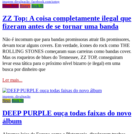
imagem divulgação: facebook.com/zztop
Blues Rock
History
Rock 70
ZZ Top: A coisa completamente ilegal que
fizeram antes de se tornar uma banda
Não é incomum que para bandas promissoras atrair fãs promissores,
devam tocar alguns covers. Em verdade, ícones do rock como THE
ROLLING STONES começaram suas carreiras como bandas cover.
Mas os roqueiros de blues do Tennessee, ZZ TOP, conseguiram
levar essa tática para o próximo nível bizarro (e ilegal) em uma
busca por dinheiro que
Ler mais...
imagem: divulgação
News
Rock 70
DEEP PURPLE ouça todas faixas do novo
álbum