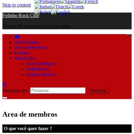
Skip to content
Fofinho Rock Club
56 anos de historias no rock paulista
QuemSomos
AreaDeMembros
Eventos
WebRadio+
NovaAbaPlayer
PedirMusica
UltimasMusicas
Pesquisar por:
Area de membros
O que você quer fazer ?