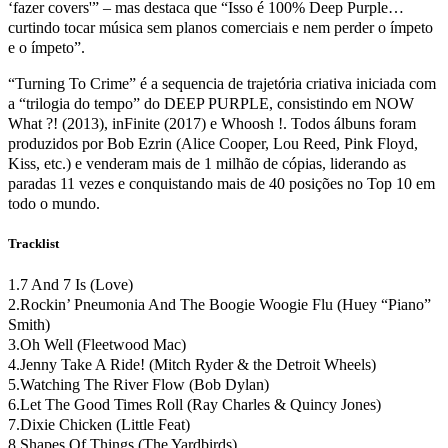
‘fazer covers'” – mas destaca que “Isso é 100% Deep Purple…
curtindo tocar música sem planos comerciais e nem perder o ímpeto
e o ímpeto”.
“Turning To Crime” é a sequencia de trajetória criativa iniciada com
a “trilogia do tempo” do DEEP PURPLE, consistindo em NOW
What ?! (2013), inFinite (2017) e Whoosh !. Todos álbuns foram
produzidos por Bob Ezrin (Alice Cooper, Lou Reed, Pink Floyd,
Kiss, etc.) e venderam mais de 1 milhão de cópias, liderando as
paradas 11 vezes e conquistando mais de 40 posições no Top 10 em
todo o mundo.
Tracklist
1.7 And 7 Is (Love)
2.Rockin’ Pneumonia And The Boogie Woogie Flu (Huey “Piano”
Smith)
3.Oh Well (Fleetwood Mac)
4.Jenny Take A Ride! (Mitch Ryder & the Detroit Wheels)
5.Watching The River Flow (Bob Dylan)
6.Let The Good Times Roll (Ray Charles & Quincy Jones)
7.Dixie Chicken (Little Feat)
8.Shapes Of Things (The Yardbirds)