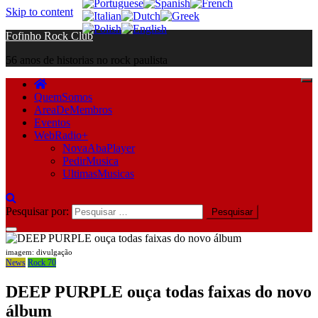
Skip to content
Fofinho Rock Club
56 anos de historias no rock paulista
QuemSomos
AreaDeMembros
Eventos
WebRadio+
NovaAbaPlayer
PedirMusica
UltimasMusicas
Pesquisar por:
imagem: divulgação
News
Rock 70
DEEP PURPLE ouça todas faixas do novo
álbum