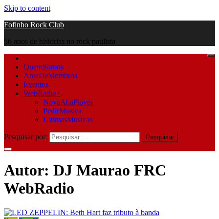
Skip to content
Fofinho Rock Club
56 anos de historias no rock paulista
QuemSomos
AreaDeMembros
Eventos
WebRadio+
NovaAbaPlayer
PedirMusica
UltimasMusicas
Pesquisar por:
Autor:
DJ Maurao FRC
WebRadio