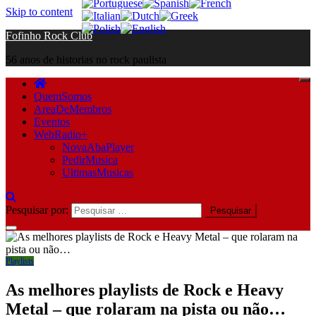
Skip to content
Fofinho Rock Club
56 anos de historias no rock paulista
QuemSomos
AreaDeMembros
Eventos
WebRadio+
NovaAbaPlayer
PedirMusica
UltimasMusicas
Pesquisar por:
Playlists
As melhores playlists de Rock e Heavy
Metal – que rolaram na pista ou não…