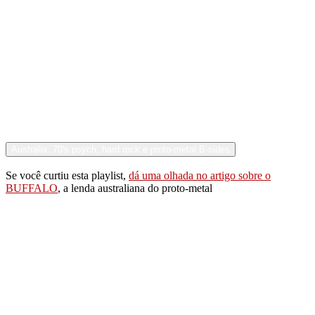
Australia: 70's psych, hard rock e proto-metal B-sides
Se você curtiu esta playlist,
dá uma olhada no artigo sobre o
BUFFALO
, a lenda australiana do proto-metal