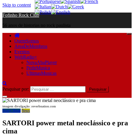
Skip to content
Fofinho Rock Club
56 anos de historias no rock paulista
QuemSomos
AreaDeMembros
Eventos
WebRadio+
NovaAbaPlayer
PedirMusica
UltimasMusicas
Pesquisar por:
imagem divulgação: reverbnation.com
Heavy Metal
News
SARTORI power metal neoclássico e pra
cima