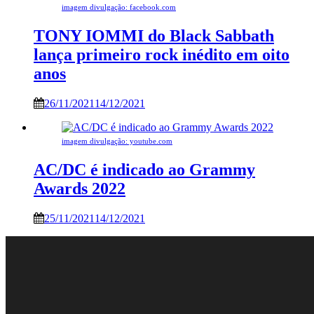
imagem divulgação: facebook.com
TONY IOMMI do Black Sabbath
lança primeiro rock inédito em oito
anos
26/11/2021
14/12/2021
imagem divulgação: youtube.com
AC/DC é indicado ao Grammy
Awards 2022
25/11/2021
14/12/2021