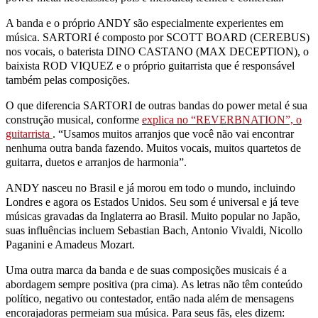
A banda e o próprio ANDY são especialmente experientes em
música. SARTORI é composto por SCOTT BOARD (CEREBUS)
nos vocais, o baterista DINO CASTANO (MAX DECEPTION), o
baixista ROD VIQUEZ e o próprio guitarrista que é responsável
também pelas composições.
O que diferencia SARTORI de outras bandas do power metal é sua
construção musical, conforme
explica no “REVERBNATION”, o
guitarrista
. “Usamos muitos arranjos que você não vai encontrar
nenhuma outra banda fazendo. Muitos vocais, muitos quartetos de
guitarra, duetos e arranjos de harmonia”.
ANDY nasceu no Brasil e já morou em todo o mundo, incluindo
Londres e agora os Estados Unidos. Seu som é universal e já teve
músicas gravadas da Inglaterra ao Brasil. Muito popular no Japão,
suas influências incluem Sebastian Bach, Antonio Vivaldi, Nicollo
Paganini e Amadeus Mozart.
Uma outra marca da banda e de suas composições musicais é a
abordagem sempre positiva (pra cima). As letras não têm conteúdo
político, negativo ou contestador, então nada além de mensagens
encorajadoras permeiam sua música. Para seus fãs, eles dizem: