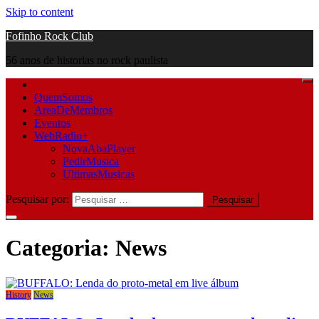
Skip to content
Fofinho Rock Club
56 anos de historias no rock paulista
QuemSomos
AreaDeMembros
Eventos
WebRadio+
NovaAbaPlayer
PedirMusica
UltimasMusicas
Pesquisar por:
Categoria:
News
History
News